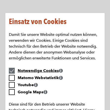
Direkt
zum
Seiteninhalt
springen
Einsatz von Cookies
Damit Sie unsere Website optimal nutzen können,
verwenden wir Cookies. Einige Cookies sind
technisch für den Betrieb der Website notwendig.
Andere dienen der anonymen Webanalyse oder
ermöglichen erweiterte Funktionen und Services.
Notwendige
Notwendige Cookies
Cookies
Matomo
Matomo Webstatistik
Webstatistik
Youtube
Youtube
Google
Google Maps
Maps
Diese sind für den Betrieb unserer Website