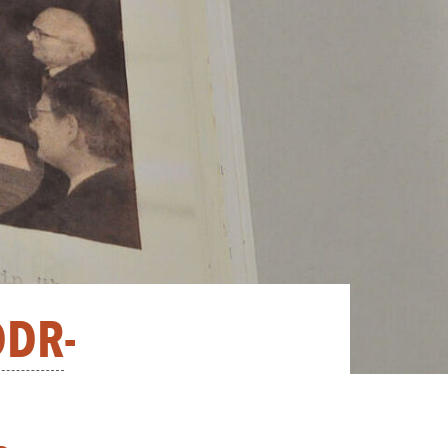
DDR
-