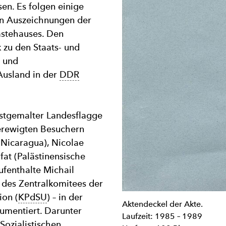
en. Es folgen einige
n Auszeichnungen der
ästehauses. Den
k zu den Staats- und
i und
Ausland in der
DDR
bstgemalter Landesflagge
erewigten Besuchern
(Nicaragua), Nicolae
at (Palästinensische
ufenthalte Michail
 des Zentralkomitees der
ion (
KPdSU
) – in der
Aktendeckel der Akte.
umentiert. Darunter
Laufzeit: 1985 – 1989
 Sozialistischen