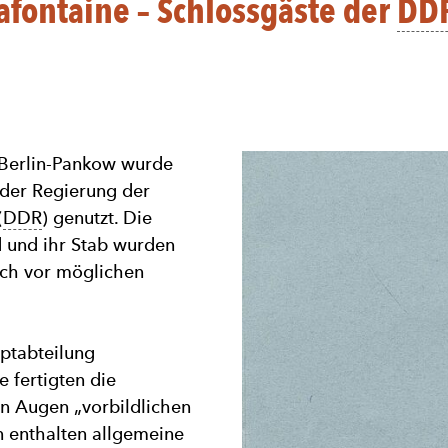
afontaine – Schlossgäste der
DD
 Berlin-Pankow wurde
 der Regierung der
(
DDR
) genutzt. Die
 und ihr Stab wurden
uch vor möglichen
uptabteilung
e fertigten die
en Augen „vorbildlichen
n enthalten allgemeine