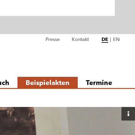
Presse
Kontakt
DE
|
EN
uch
Beispielakten
Termine
B
a