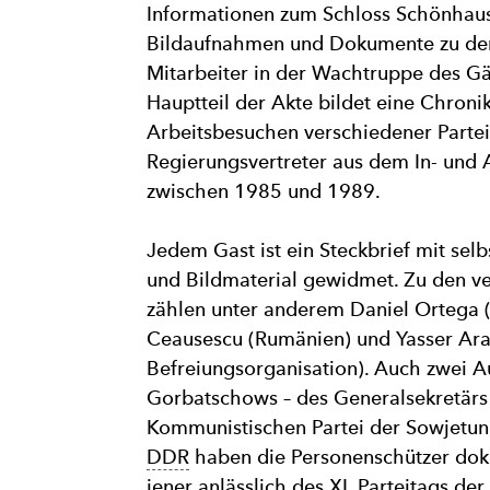
Informationen zum Schloss Schönhaus
Bildaufnahmen und Dokumente zu de
Mitarbeiter in der Wachtruppe des G
Hauptteil der Akte bildet eine Chroni
Arbeitsbesuchen verschiedener Parte
Regierungsvertreter aus dem In- und 
zwischen 1985 und 1989.
Jedem Gast ist ein Steckbrief mit sel
und Bildmaterial gewidmet. Zu den v
zählen unter anderem Daniel Ortega 
Ceausescu (Rumänien) und Yasser Araf
Befreiungsorganisation). Auch zwei A
Gorbatschows – des Generalsekretärs
Kommunistischen Partei der Sowjetun
DDR
haben die Personenschützer dok
jener anlässlich des
XI
. Parteitags der