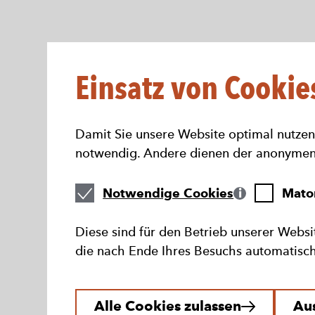
Direkt
zum
Seiteninhalt
springen
Einsatz von Cookie
Damit Sie unsere Website optimal nutzen
notwendig. Andere dienen der anonymen 
Notwendige
Matomo
Notwendige Cookies
Mato
Cookies
Webstatist
Diese sind für den Betrieb unserer Websi
die nach Ende Ihres Besuchs automatisc
Alle Cookies zulassen
Au