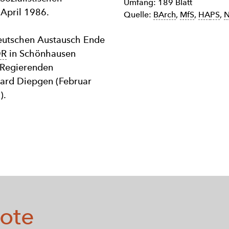
Umfang: 189 Blatt
 April 1986.
Quelle:
BArch
,
MfS
,
HA
PS
,
N
deutschen Austausch Ende
DR
in Schönhausen
 Regierenden
hard Diepgen (Februar
).
ote