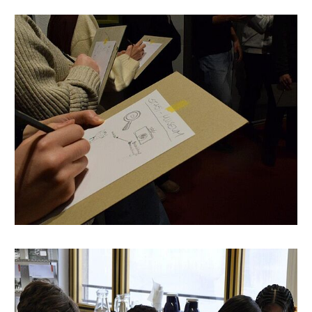
Sketchnotes im
Stasi
-
Unterlagen-
Archiv
Quelle: