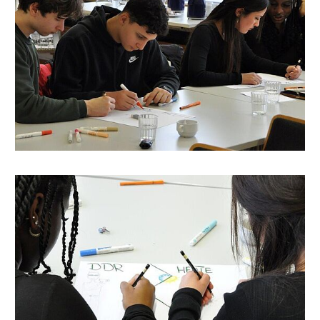
Bundesarchiv / Baumann
Sketchnotes im
Stasi
-
Unterlagen-
Archiv
Quelle:
Bundesarchiv / Baumann