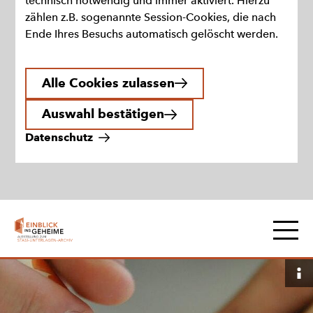
technisch notwendig und immer aktiviert. Hierzu
zählen z.B. sogenannte Session-Cookies, die nach
Ende Ihres Besuchs automatisch gelöscht werden.
Alle Cookies zulassen
Auswahl bestätigen
Datenschutz
Zur
Hauptna
Startseite
B
a