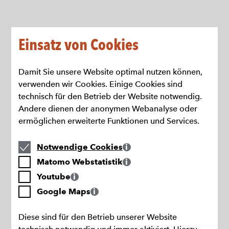
Direkt
zum
Seiteninhalt
springen
Einsatz von Cookies
Damit Sie unsere Website optimal nutzen können,
verwenden wir Cookies. Einige Cookies sind
technisch für den Betrieb der Website notwendig.
Andere dienen der anonymen Webanalyse oder
ermöglichen erweiterte Funktionen und Services.
Notwendige
Notwendige Cookies
Cookies
Matomo
Matomo Webstatistik
Webstatistik
Youtube
Youtube
Google
Google Maps
Maps
Diese sind für den Betrieb unserer Website